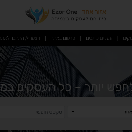
(current)
(current)
(current)
קים
עסקים כותבים
פרסום באתר
הצטרף/ התחבר לאתר
|
|
|
לחפש יותר – כל העסקים במק
ר
טקסט ח
זור