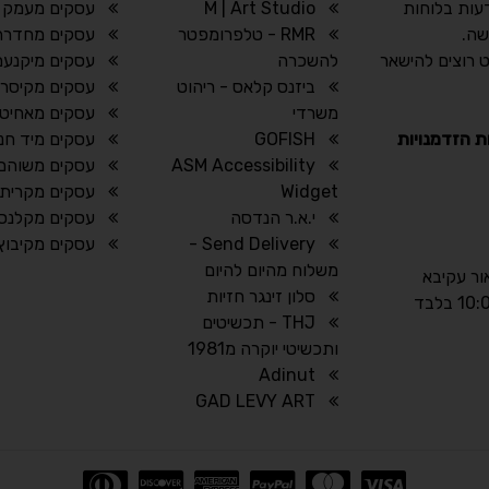
עות בלוחות
M | Art Studio
עסקים מעמק 
שה.
RMR - טלפרומפטר
עסקים מחדרה
 רוצים להישאר
להשכרה
עסקים מיקנעם
ביזנס קלאס - ריהוט
עסקים מקיסרי
משרדי
עסקים מאחיטו
ת הזדמנויות
GOFISH
עסקים מיד חנ
ASM Accessibility
עסקים משוהם
Widget
עסקים מקרית 
י.א.ר הנדסה
עסקים מקלנסו
Send Delivery -
עסקים מקיבוץ 
משלוח מהיום להיום
אור עקיבא
סלון זינגר חזיות
THJ - תכשיטים
ותכשיטי יוקרה מ1981
Adinut
GAD LEVY ART