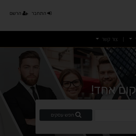
התחבר
הרשם
צור קשר
|
ום אחד!
ופשי
חפש עסקים
נגישות מאת ASM Accessibility
תקן ישראלי IS 5568