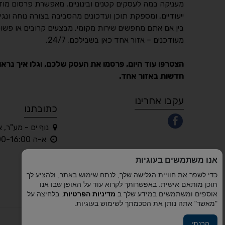
מעניקה במה לעסקים קטנים ובינוניים, מאפשרת פרסום מוד
ייעודיים, ומספקת תוכן ועדכונים מהסביבה בצורה נוחה ונגי
בין אם אתם מחפשים שירות מקומי, מבצעים קרובים או פשוט
מעודכנים – אזור אחד כאן בשבילכם, 24/7.
הצטרפו עוד היום, פרסמו את העסק שלכם, וגלו איך נראו
חדשות באזור אחד.
עקבו אחרינו
כתובתנו
נוף ים - מע"ר, 
א-ה 10:00-16:00 בלבד
אנו משתמשים בעוגיות
כדי לשפר את חוויית הגלישה שלך, לנתח שימוש באתר, ולהציע לך
תוכן מותאם אישית. באפשרותך לקרוא עוד על האופן שבו אנו
אוספים ומשתמשים במידע שלך ב
מדיניות הפרטיות
. בלחיצה על
"מאשר" אתה נותן את הסכמתך לשימוש בעוגיות.
הבנתי