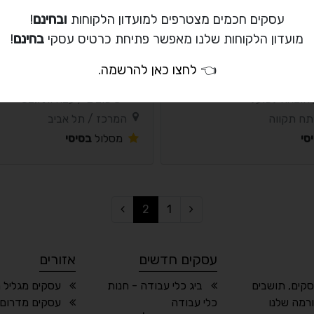
עסקים חכמים מצטרפים למועדון הלקוחות
ובחינם
!
מועדון הלקוחות שלנו מאפשר פתיחת כרטיס עסקי
בחינם
!
👈
לחצו כאן להרשמה
.
דין - ניר טולדנו
תותח הגבס
/ הוצאה לפועל
שיפוצים / עבודות גבס
תח תקווה
המרכז / תל אביב
סי
מסלול
בסיסי
2
1
עסקים חדשים
אזורים
סקים, תושבים
ביג כלי עבודה - חנות
עסקים מגליל 
רמה שלנו
כלי עבודה
עסקים מדרום