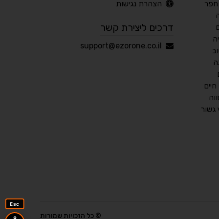
חפר
הצהרת נגישות
🖱 מוטורי
🧠 קוגניטיבי
דרכים ליצירת קשר
ה
עברית
English
Русский
العربية
support@ezorone.co.il
ב
Français
ה
חיים
וה
💾 שמור הגדרות
📂 טען הגדרות
גשור
הצהרת נגישות
משוב נגישות
פותח על ידי
אלמיר מערכות תוכנה
Esc
© כל הזכויות שמורות