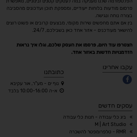
הפלטפורמה שלנו מעניקה במה לעסקים קטנים ובינוניים, מאפשרת
פרסום מודעות בלוחות ייעודיים, ומספקת תוכן ועדכונים מהסביבה
בצורה נוחה ונגישה.
נגישות מאת ASM
בין אם אתם מחפשים שירות מקומי, מבצעים קרובים או פשוט רוצים
Accessibility
להישאר מעודכנים – אזור אחד כאן בשבילכם, 24/7.
תקן ישראלי IS 5568
הצטרפו עוד היום, פרסמו את העסק שלכם, וגלו איך נראות
הזדמנויות חדשות באזור אחד.
A
A
A
A
A
עקבו אחרינו
כתובתנו
נוף ים - מע"ר, אור עקיבא
◐
◑
א-ה 10:00-16:00 בלבד
ניגודיות גבוהה
ניגודיות הפוכה
עסקים חדשים
☀
◌
גווני אפור
בהירות גבוהה
ביג כלי עבודה - חנות כלי עבודה
M | Art Studio
RMR - טלפרומפטר להשכרה