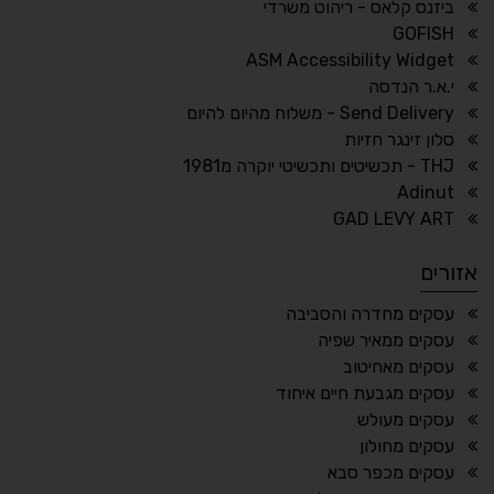
ביזנס קלאס - ריהוט משרדי
🔗
𝔸
GOFISH
גופן לדיסלקציה
הדגשת קישורים
ASM Accessibility Widget
↕
⇿
י.א.ר הנדסה
ריווח טקסט
גובה שורה
Send Delivery - משלוח מהיום להיום
סלון זינגר חזיות
THJ - תכשיטים ותכשיטי יוקרה מ1981
Adinut
⏸
⬡
GAD LEVY ART
הדגשת פוקוס
עצירת אנימציות
אזורים
¶
🌙
עסקים מחדרה והסביבה
עסקים ממאיר שפיה
מצב לילה
הדגשת כותרות
עסקים מאחיטוב
⬆
⬍
עסקים מגבעת חיים איחוד
ריווח פסקאות
סמן גדול
עסקים מעולש
עסקים מחולון
עסקים מכפר סבא