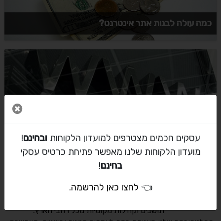
כמה עולה לבנות אתר אינטרנט?
הקמת אתר באינטרנט לחברות ובתי עסק
סגור 
עסקים חכמים מצטרפים למועדון הלקוחות
ובחינם
!
6
5
4
3
2
1
מועדון הלקוחות שלנו מאפשר פתיחת כרטיס עסקי
בחינם
!
אודות האתר
👈
לחצו כאן להרשמה
.
פורטל אזור אחד הוקם במטרה לחבר בין עסקים,
תושבים וקהילות מקומיות מכל רחבי הארץ.