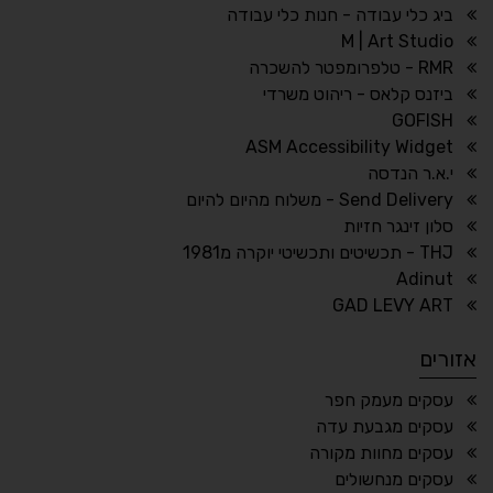
גווני אפור
בהירות גבוהה
ביג כלי עבודה - חנות כלי עבודה
M | Art Studio
RMR - טלפרומפטר להשכרה
ביזנס קלאס - ריהוט משרדי
🔗
𝔸
GOFISH
גופן לדיסלקציה
הדגשת קישורים
ASM Accessibility Widget
↕
⇿
י.א.ר הנדסה
ריווח טקסט
גובה שורה
Send Delivery - משלוח מהיום להיום
סלון זינגר חזיות
THJ - תכשיטים ותכשיטי יוקרה מ1981
Adinut
⏸
⬡
GAD LEVY ART
הדגשת פוקוס
עצירת אנימציות
אזורים
¶
🌙
עסקים מעמק חפר
עסקים מגבעת עדה
מצב לילה
הדגשת כותרות
עסקים מחוות מקורה
⬆
⬍
עסקים מנחשולים