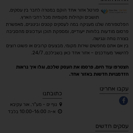
פורטל אזור אחד הוקם במטרה לחבר בין עסקים,
תושבים וקהילות מקומיות מכל רחבי הארץ.
הפלטפורמה שלנו מעניקה במה לעסקים קטנים ובינוניים, מאפשרת
פרסום מודעות בלוחות ייעודיים, ומספקת תוכן ועדכונים מהסביבה
בצורה נוחה ונגישה.
נגישות מאת ASM
בין אם אתם מחפשים שירות מקומי, מבצעים קרובים או פשוט רוצים
Accessibility
להישאר מעודכנים – אזור אחד כאן בשבילכם, 24/7.
תקן ישראלי IS 5568
הצטרפו עוד היום, פרסמו את העסק שלכם, וגלו איך נראות
הזדמנויות חדשות באזור אחד.
A
A
A
A
A
עקבו אחרינו
כתובתנו
נוף ים - מע"ר, אור עקיבא
◐
◑
א-ה 10:00-16:00 בלבד
ניגודיות גבוהה
ניגודיות הפוכה
עסקים חדשים
☀
◌