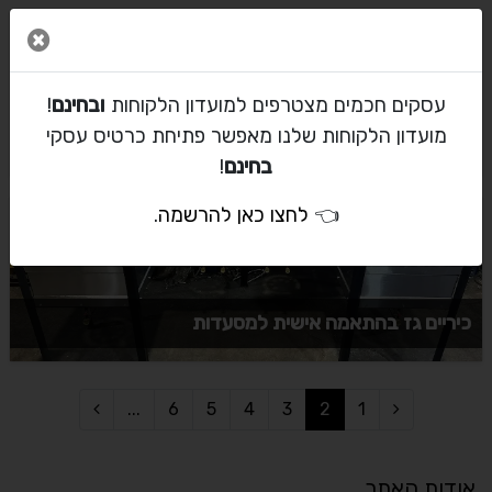
סגור 
עסקים חכמים מצטרפים למועדון הלקוחות
ובחינם
!
מועדון הלקוחות שלנו מאפשר פתיחת כרטיס עסקי
עגלות מטבח מנירוסטה
בחינם
!
👈
לחצו כאן להרשמה
.
כיריים גז בהתאמה אישית למסעדות
...
6
5
4
3
2
1
אודות האתר