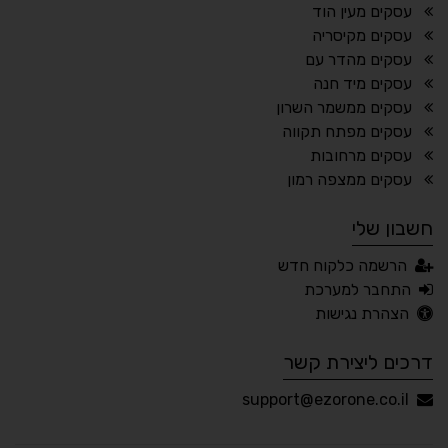
ריווח פסקאות
סמן גדול
עסקים מעין הוד
עסקים מקיסריה
עסקים מהדר עם
עסקים מיד חנה
🔊 קריאת טקסט (Beta)
עסקים ממשמר השרון
📖 דיסלקציה
👁 ראייה חלשה
עסקים מפתח תקווה
עסקים מרחובות
🖱 מוטורי
🧠 קוגניטיבי
עסקים ממצפה רמון
חשבון שלי
עברית
English
Русский
العربية
הרשמה כלקוח חדש
Français
התחבר למערכת
הצהרת נגישות
דרכים ליצירת קשר
💾 שמור הגדרות
📂 טען הגדרות
support@ezorone.co.il
הצהרת נגישות
משוב נגישות